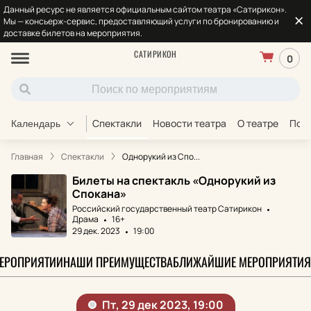
Данный ресурс не является официальным сайтом театра «Сатирикон».
Мы — консьерж-сервис, предоставляющий услуги по бронированию и
доставке билетов на мероприятия.
САТИРИКОН
0
Спектакли
Новости театра
О театре
Под
Календарь
Главная
Спектакли
Однорукий из Спо...
Билеты на спектакль «Однорукий из
Спокана»
Российский государственный театр Сатирикон
Драма
16+
29 дек. 2023
19:00
МЕРОПРИЯТИИ
НАШИ ПРЕИМУЩЕСТВА
БЛИЖАЙШИЕ МЕРОПРИЯТИЯ