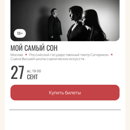
18+
МОЙ САМЫЙ СОН
Москва
Российский государственный театр Сатирикон
Сцена Высшей школы сценических искусcтв
27
вс, 19:00
СЕНТ
Купить билеты