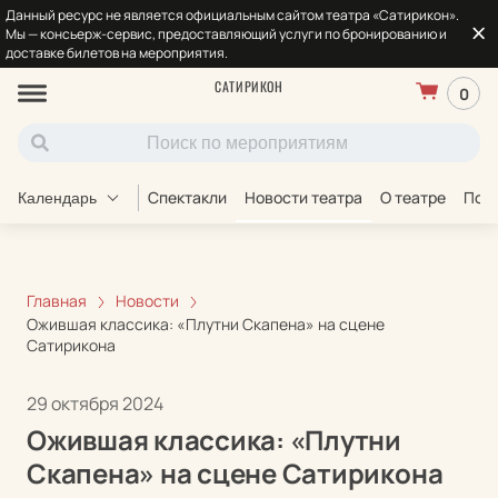
Данный ресурс не является официальным сайтом театра «Сатирикон».
Мы — консьерж-сервис, предоставляющий услуги по бронированию и
доставке билетов на мероприятия.
САТИРИКОН
0
Спектакли
Новости театра
О театре
Под
Календарь
Главная
Новости
Ожившая классика: «Плутни Скапена» на сцене
Сатирикона
29 октября 2024
Ожившая классика: «Плутни
Скапена» на сцене Сатирикона