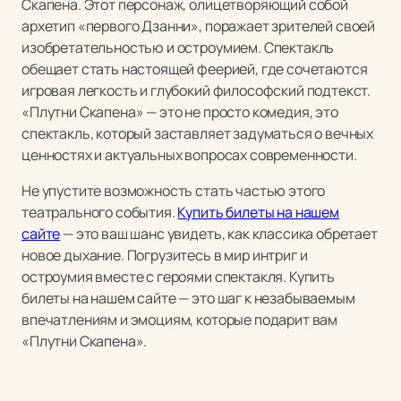
Скапена. Этот персонаж, олицетворяющий собой
архетип «первого Дзанни», поражает зрителей своей
изобретательностью и остроумием. Спектакль
обещает стать настоящей феерией, где сочетаются
игровая легкость и глубокий философский подтекст.
«Плутни Скапена» — это не просто комедия, это
спектакль, который заставляет задуматься о вечных
ценностях и актуальных вопросах современности.
Не упустите возможность стать частью этого
театрального события.
Купить билеты на нашем
сайте
— это ваш шанс увидеть, как классика обретает
новое дыхание. Погрузитесь в мир интриг и
остроумия вместе с героями спектакля. Купить
билеты на нашем сайте — это шаг к незабываемым
впечатлениям и эмоциям, которые подарит вам
«Плутни Скапена».