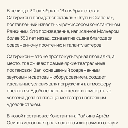
В период с 30 октября по 13 ноября в стенах
Сатирикона пройдет спектакль «Плутни Скапена»,
поставленный известным режиссером Константином
Райкиным. Это произведение, написанное Мольером
более 350 лет назад, оживает на сцене благодаря
современному прочтению и таланту актеров.
Сатирикон — это не просто культурная площадка, а
место, где оживают самые яркие театральные
постановки. Зал, оснащенный современным
звуковым и световым оборудованием, создает
идеальные условия для погружения в атмосферу
спектакля. Удобное расположение и комфортные
условия делают посещение театра настоящим
удовольствием.
В новой постановке Константина Райкина Артём
Осипов исполняет роль ловкого и хитроумного слуги