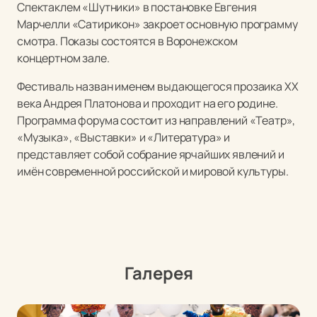
Спектаклем «Шутники» в постановке Евгения
Марчелли «Сатирикон» закроет основную программу
смотра. Показы состоятся в Воронежском
концертном зале.
Фестиваль назван именем выдающегося прозаика XX
века Андрея Платонова и проходит на его родине.
Программа форума состоит из направлений «Театр»,
«Музыка», «Выставки» и «Литература» и
представляет собой собрание ярчайших явлений и
имён современной российской и мировой культуры.
Галерея