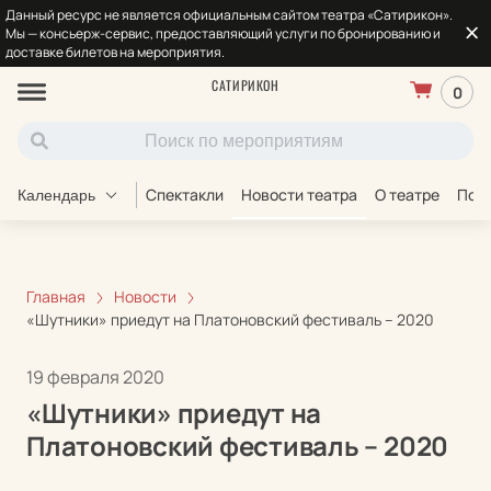
Данный ресурс не является официальным сайтом театра «Сатирикон».
Мы — консьерж-сервис, предоставляющий услуги по бронированию и
доставке билетов на мероприятия.
САТИРИКОН
0
Спектакли
Новости театра
О театре
Под
Календарь
Главная
Новости
«Шутники» приедут на Платоновский фестиваль – 2020
19 февраля 2020
«Шутники» приедут на
Платоновский фестиваль – 2020