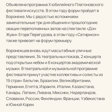
Объявлена программа X юбилейного Платоновского
фестиваля искусств. В этом году форум пройдет в
Воронеже. Мы с радостью вспоминаем
замечательные три дня общения и прошлогодние
овации переполненных залов на спектакле «Дон
Жуан» Егора Перегудова, в этом году «Сатирикон»
также привезет на форум премьеру.
Воронежцев вновь ждут масштабные уличные
представления, 34 театральных показа, 2 концерта
под открытым небом и 6 концертов академической
музыки. В театральной и музыкальной программе
фестиваля примут участие коллективы и солисты из
19 стран: Бельгии, Бразилии, Великобритании,
Германии, Египта, Израиля, Италии, Казахстана,
Канады, Латвии, Ливана, Мексики, Нидерландов,
Словакии, России, Финляндии, Франции, Узбекистана
и Южной Кореи.